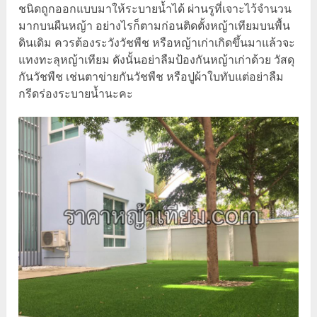
ชนิดถูกออกแบบมาให้ระบายน้ำได้ ผ่านรูที่เจาะไว้จำนวน
มากบนผืนหญ้า อย่างไรก็ตามก่อนติดตั้งหญ้าเทียมบนพื้น
ดินเดิม ควรต้องระวังวัชพืช หรือหญ้าเก่าเกิดขึ้นมาแล้วจะ
แทงทะลุหญ้าเทียม ดังนั้นอย่าลืมป้องกันหญ้าเก่าด้วย วัสดุ
กันวัชพืช เช่นตาข่ายกันวัชพืช หรือปูผ้าใบทับแต่อย่าลืม
กรีดร่องระบายน้ำนะคะ