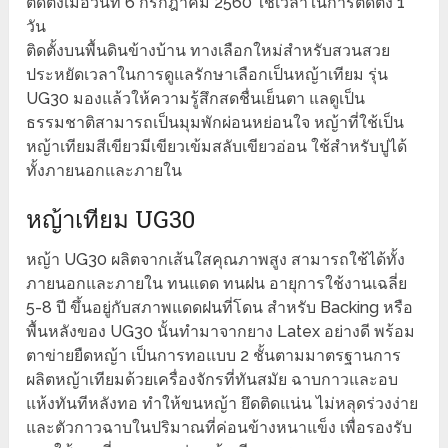
ติดตั้งเมื่อวันที่ 6 กรกฎาคม 2560 ใช้เวลาในการติดตั้ง 1
วัน
ติดตั้งบนพื้นดินข้างบ้าน ทางเลือกใหม่สำหรับสวนสวย
ประหยัดเวลาในการดูแลรักษาเลือกเป็นหญ้าเทียม รุ่น
UG30 มองแล้วให้ความรู้สึกสดชื่นเย็นตา แลดูเป็น
ธรรมชาติสามารถเป็นมุมพักผ่อนหย่อนใจ หญ้าที่ใช้เป็น
หญ้าเทียมสีเขียวมีเขียวเข้มสลับเขียวอ่อน ใช้สำหรับปูได้
ทั้งภายนอกและภายใน
หญ้าเทียม UG30
หญ้า UG30 ผลิตจากเส้นใสคุณภาพสูง สามารถใช้ได้ทั้ง
ภายนอกและภายใน ทนแดด ทนฝน อายุการใช้งานเฉลี่ย
5-8 ปี ขึ้นอยู่กับสภาพแดดฝนที่โดน สำหรับ Backing หรือ
พื้นหลังของ UG30 นั้นทำมาจากยาง Latex อย่างดี พร้อม
ตาข่ายยืดหญ้า เป็นการทอแบบ 2 ชั้นตามมาตรฐานการ
ผลิตหญ้าเทียมด้วยเครื่องจักรที่ทันสมัย ฉาบกาวและอบ
แห้งทันทีหลังทอ ทำให้ขนหญ้า ยึดติดแน่น ไม่หลุดร่วงง่าย
และตัวกาวฉาบในปริมาณที่ค่อนข้างหนาแข็ง เพื่อรองรับ